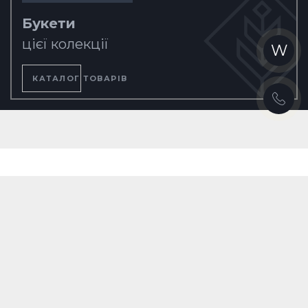
Букети
цієї колекції
W
КАТАЛОГ ТОВАРІВ
Warning
: Unknown: write failed: Disk quota exceeded (122) in
Unknown
on line
0
Warning
: Unknown: Failed to write session data (files). Please verify that
the current setting of session.save_path is correct
(/home/floresce/.system/tmp) in