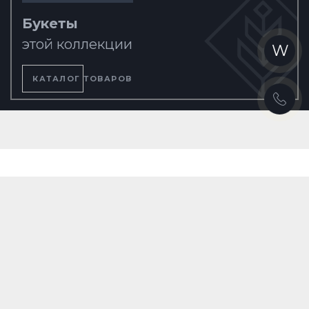
Букеты
этой коллекции
W
КАТАЛОГ ТОВАРОВ
Warning
: Unknown: write failed: Disk quota exceeded (122) in
Unknown
on line
0
Warning
: Unknown: Failed to write session data (files). Please verify that
the current setting of session.save_path is correct
(/home/floresce/.system/tmp) in